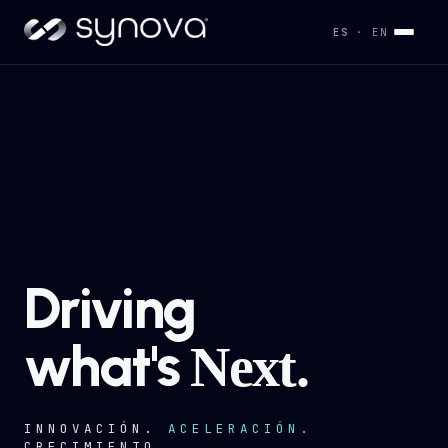
ES
· EN
Servicios
→
Industrias
→
Driving
Desarrollos
→
what's
Next.
Capacidades
→
INNOVACIÓN.
ACELERACIÓN.
CRECIMIENTO.