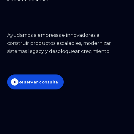
Proyectos
→
Nosotros
→
Ayudamos a empresas e innovadores a
construir productos escalables, modernizar
Insights
→
sistemas legacy y desbloquear crecimiento.
Hablemos
ES
· EN
Reservar consulta
◆