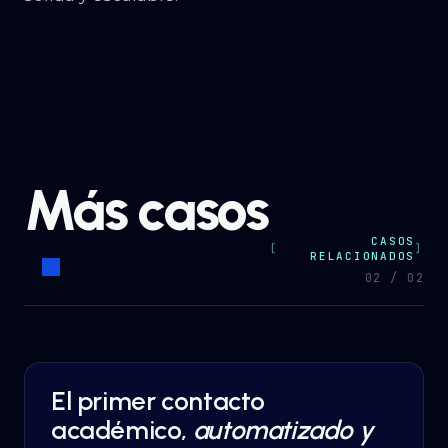
Más casos
CASOS
RELACIONADOS
0
2
/ 0
2
El primer contacto
AI AUTOMATION
·
EDUCATION
académico,
automatizado y