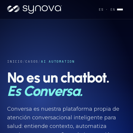
ES
· EN
Servicios
→
Industrias
INICIO
/
CASOS
/
AI AUTOMATION
→
No es un chatbot.
Desarrollos
Es Conversa.
→
Capacidades
Conversa es nuestra plataforma propia de
→
atención conversacional inteligente para
salud: entiende contexto, automatiza