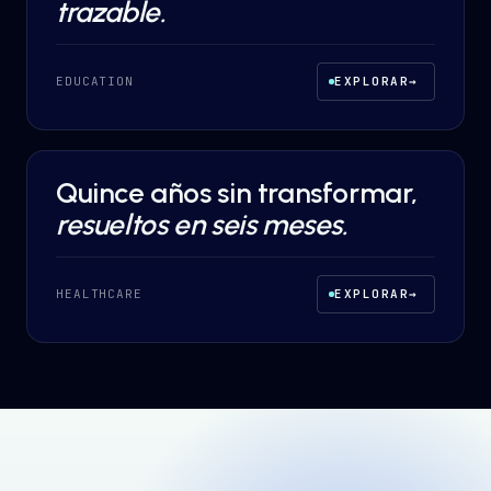
trazable.
EDUCATION
EXPLORAR
→
Quince años sin transformar,
DESARROLLO A MEDIDA
·
HEALTHCARE
resueltos en seis meses.
HEALTHCARE
EXPLORAR
→