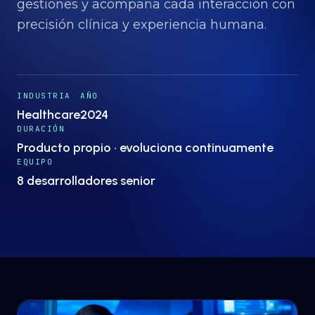
Proyectos
→
gestiones y acompaña cada interacción con
precisión clínica y experiencia humana.
Nosotros
→
INDUSTRIA
AÑO
Insights
→
Healthcare
2024
DURACIÓN
Producto propio · evoluciona continuamente
Hablemos
ES
· EN
EQUIPO
8 desarrolladores senior