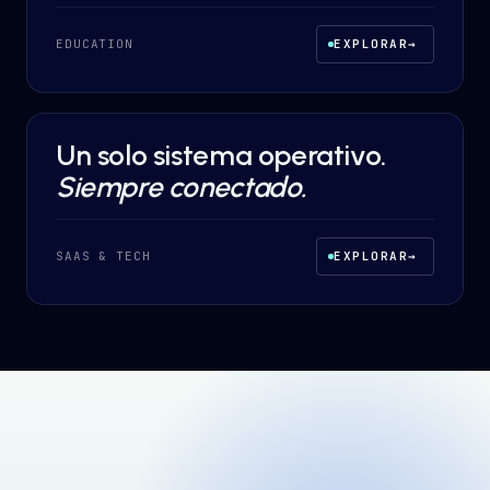
EDUCATION
EXPLORAR
→
Un solo sistema operativo.
DESARROLLO A MEDIDA
·
SAAS & TECH
Siempre conectado.
SAAS & TECH
EXPLORAR
→