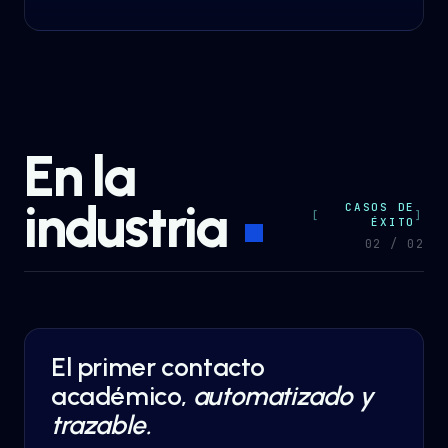
En la
industria
CASOS DE
ÉXITO
0
2
/ 0
2
El primer contacto
AI AUTOMATION
·
EDUCATION
académico,
automatizado y
trazable.