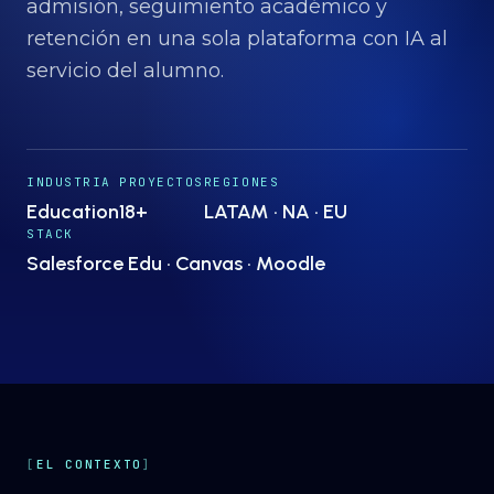
Proyectos
→
admisión, seguimiento académico y
retención en una sola plataforma con IA al
servicio del alumno.
Nosotros
→
Insights
→
INDUSTRIA
PROYECTOS
REGIONES
Education
18+
LATAM · NA · EU
STACK
Hablemos
ES
· EN
Salesforce Edu · Canvas · Moodle
EL CONTEXTO