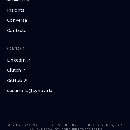
Proyectos
Insights
Conversa
Contacto
CONNECT
LinkedIn ↗
Clutch ↗
GitHub ↗
desarrollo@synova.la
© 2026 SYNOVA DIGITAL SOLUTIONS · BUENOS AIRES, AR
UNA EMPRESA DE
BGROUP
PRIVACY
TERMS