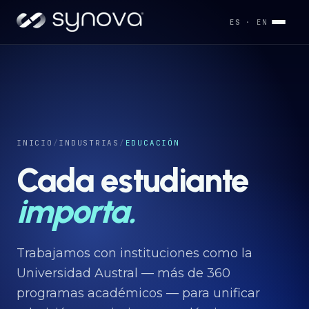
ES
· EN
Servicios
→
Industrias
INICIO
/
INDUSTRIAS
/
EDUCACIÓN
→
Cada estudiante
Desarrollos
importa.
→
Capacidades
Trabajamos con instituciones como la
→
Universidad Austral — más de 360
programas académicos — para unificar