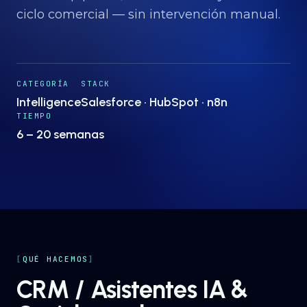
Proyectos
→
ciclo comercial — sin intervención manual.
Nosotros
→
CATEGORÍA
STACK
Intelligence
Salesforce · HubSpot · n8n
Insights
→
TIEMPO
6 – 20 semanas
Hablemos
ES
· EN
QUÉ HACEMOS
CRM / Asistentes IA &