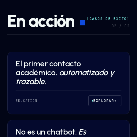
En acción
CASOS DE ÉXITO
0
2
/ 0
2
El primer contacto
AI AUTOMATION
·
EDUCATION
académico,
automatizado y
trazable.
EDUCATION
EXPLORAR
→
No es un chatbot.
Es
AI AUTOMATION
·
HEALTHCARE