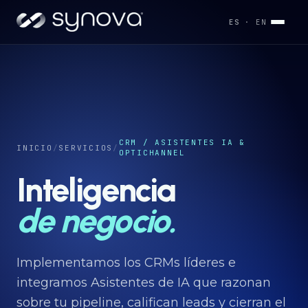
ES
· EN
Servicios
→
Industrias
CRM / ASISTENTES IA &
→
INICIO
/
SERVICIOS
/
OPTICHANNEL
Inteligencia
Desarrollos
→
de negocio.
Capacidades
→
Implementamos los CRMs líderes e
integramos Asistentes de IA que razonan
sobre tu pipeline, califican leads y cierran el