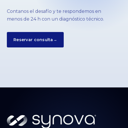
Contanos el desafío y te respondemos en
menos de 24 h con un diagnóstico técnico.
Reservar consulta
→