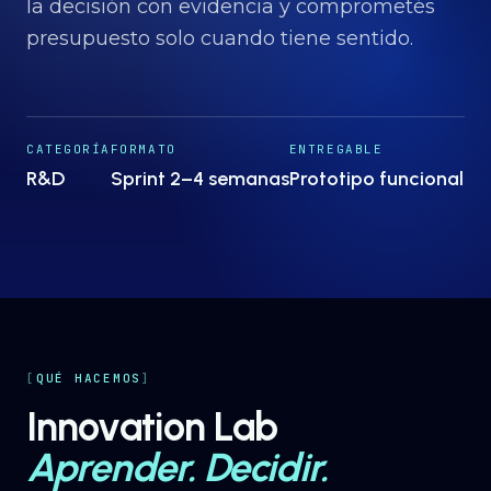
Proyectos
→
la decisión con evidencia y comprometés
presupuesto solo cuando tiene sentido.
Nosotros
→
CATEGORÍA
FORMATO
ENTREGABLE
Insights
→
R&D
Sprint 2–4 semanas
Prototipo funcional
Hablemos
ES
· EN
QUÉ HACEMOS
Innovation Lab
Aprender. Decidir.