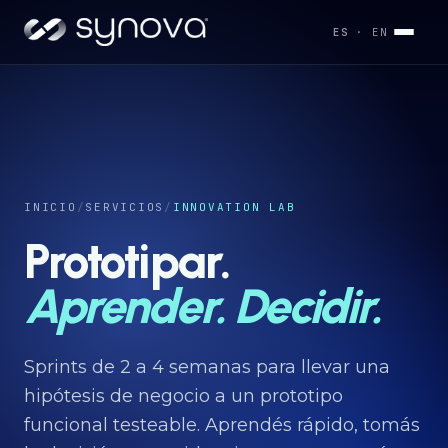
ES
· EN
Servicios
→
Industrias
INICIO
/
SERVICIOS
/
INNOVATION LAB
→
Prototipar.
Desarrollos
Aprender. Decidir.
→
Capacidades
Sprints de 2 a 4 semanas para llevar una
→
hipótesis de negocio a un prototipo
funcional testeable. Aprendés rápido, tomás