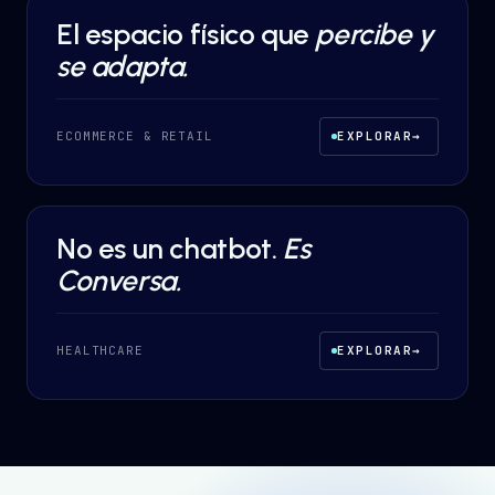
El espacio físico que
percibe y
AI AUTOMATION
·
ECOMMERCE & RETAIL
se adapta.
ECOMMERCE & RETAIL
EXPLORAR
→
No es un chatbot.
Es
AI AUTOMATION
·
HEALTHCARE
Conversa.
HEALTHCARE
EXPLORAR
→