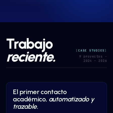
Proyectos
→
Nosotros
→
Trabajo
Insights
→
reciente.
CASE STUDIES
9 proyectos ·
Hablemos
ES
· EN
2024 – 2026
El primer contacto
AI AUTOMATION
·
EDUCATION
académico,
automatizado y
trazable.