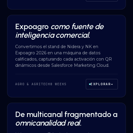
Expoagro
como fuente de
DATA INTELLIGENCE
·
AGRO & AGRITECH
inteligencia comercial.
Convertimos el stand de Nidera y NK en
Expoagro 2026 en una máquina de datos
calificados, capturando cada activación con QR
dinámicos desde Salesforce Marketing Cloud.
AGRO & AGRITECH
8 WEEKS
EXPLORAR
→
De multicanal fragmentado a
CONSULTORÍA
·
HEALTHCARE
omnicanalidad real.