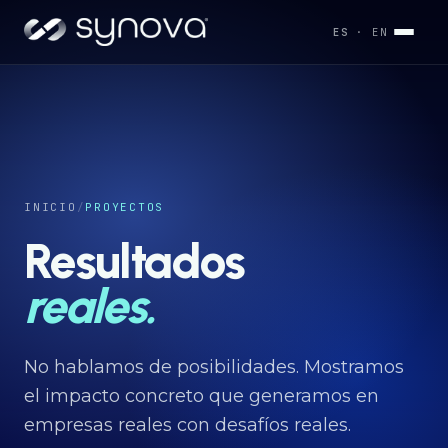
ES
· EN
Servicios
→
Industrias
INICIO
/
PROYECTOS
→
Resultados
Desarrollos
reales.
→
Capacidades
No hablamos de posibilidades. Mostramos
→
el impacto concreto que generamos en
empresas reales con desafíos reales.