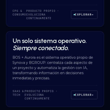
CPG &
PRODUCTO PROPIO ·
CONSUMO
EVOLUCIONA
EXPLORAR
→
CONTINUAMENTE
Un solo sistema operativo.
DESARROLLO A MEDIDA
·
SAAS & TECH
Siempre conectado.
BOS + Aurora es el sistema operativo propio de
Synova y BGROUP: centraliza cada aspecto de
un proyecto y automatiza la gestión con IA,
transformando información en decisiones
inmediatas y precisas.
SAAS &
PRODUCTO PROPIO ·
TECH
EVOLUCIONA
EXPLORAR
→
CONTINUAMENTE