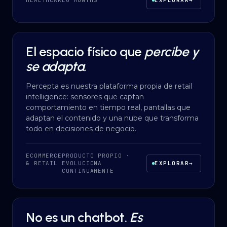
HEALTHCARE
6 MONTHS
EXPLORAR
→
El espacio físico que
percibe y
AI AUTOMATION
·
ECOMMERCE & RETAIL
se adapta.
Percepta es nuestra plataforma propia de retail
intelligence: sensores que captan
comportamiento en tiempo real, pantallas que
adaptan el contenido y una nube que transforma
todo en decisiones de negocio.
ECOMMERCE
PRODUCTO PROPIO ·
& RETAIL
EVOLUCIONA
EXPLORAR
→
CONTINUAMENTE
No es un chatbot.
Es
AI AUTOMATION
·
HEALTHCARE