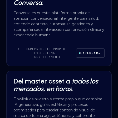
Conversa.
Conversa es nuestra plataforma propia de
atención conversacional inteligente para salud:
entiende contexto, automatiza gestiones y
acompaña cada interacción con precisión clínica y
experiencia humana.
HEALTHCARE
PRODUCTO PROPIO ·
EVOLUCIONA
EXPLORAR
→
CONTINUAMENTE
Del master asset a
todos los
AI AUTOMATION
·
CPG & CONSUMO
mercados, en horas.
Flowlink es nuestro sistema propio que combina
IA generativa, guías estéticas y procesos
optimizados para escalar contenido visual de
marca de forma ágil, autónoma y coherente.