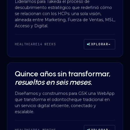
Lideramos para Takeda el proceso de
descubrimiento estratégico que redefinió cómo
se relacionan con los HCPs: una sola visión,
alineada entre Marketing, Fuerza de Ventas, MSL,
Acceso y Digital.
HEALTHCARE
14 WEEKS
EXPLORAR
→
Quince años sin transformar,
DESARROLLO A MEDIDA
·
HEALTHCARE
resueltos en seis meses.
Diseñamos y construimos para GSK una WebApp
que transforma el odontocheque tradicional en
un servicio digital eficiente, conectado y
escalable.