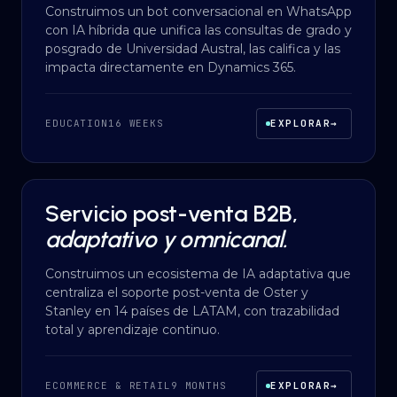
Construimos un bot conversacional en WhatsApp
con IA híbrida que unifica las consultas de grado y
posgrado de Universidad Austral, las califica y las
impacta directamente en Dynamics 365.
EDUCATION
16 WEEKS
EXPLORAR
→
Servicio post-venta B2B,
AI AUTOMATION
·
ECOMMERCE & RETAIL
adaptativo y omnicanal.
Construimos un ecosistema de IA adaptativa que
centraliza el soporte post-venta de Oster y
Stanley en 14 países de LATAM, con trazabilidad
total y aprendizaje continuo.
ECOMMERCE & RETAIL
9 MONTHS
EXPLORAR
→