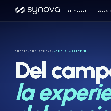
SERVICIOS
+
INDUST
INICIO
/
INDUSTRIAS
/
AGRO & AGRITECH
Del campo
la experi