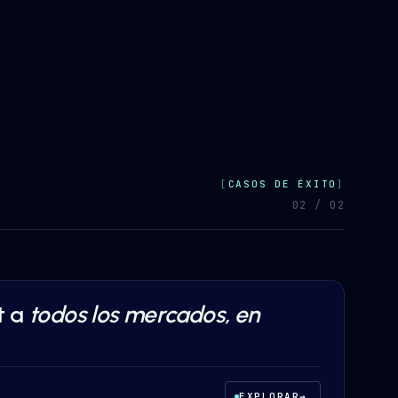
CASOS DE ÉXITO
0
2
/ 0
2
t a
todos los mercados, en
ONSUMO
EXPLORAR
→