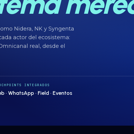
stema merec
como Nidera, NK y Syngenta
cada actor del ecosistema:
. Omnicanal real, desde el
UCHPOINTS INTEGRADOS
b · WhatsApp · Field · Eventos