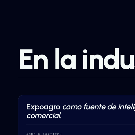
En la indu
Expoagro
como fuente de intel
DATA INTELLIGENCE
·
AGRO & AGRITECH
comercial.
AGRO & AGRITECH