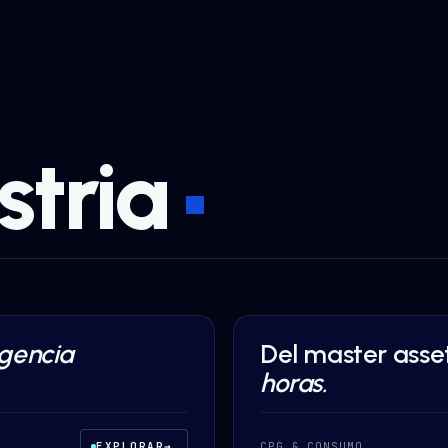
stria
igencia
Del master asse
AI AUTOMATION
·
CPG & C
horas.
EXPLORAR
→
CPG & CONSUMO