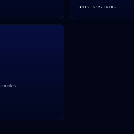
◆
VER SERVICIO
→
 canales