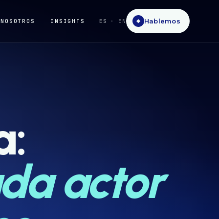
Hablemos
NOSOTROS
INSIGHTS
ES
· EN
◆
a:
ada actor