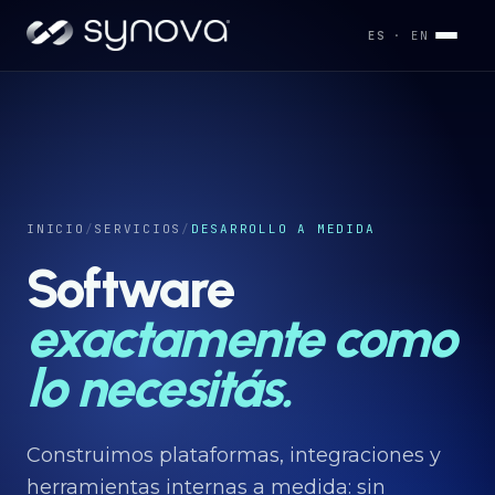
ES
· EN
Servicios
→
Industrias
INICIO
/
SERVICIOS
/
DESARROLLO A MEDIDA
→
Software
Desarrollos
exactamente como
→
lo necesitás.
Capacidades
→
Construimos plataformas, integraciones y
herramientas internas a medida: sin