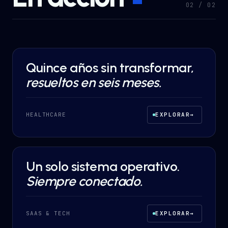
0
2
/ 0
2
Quince años sin transformar,
DESARROLLO A MEDIDA
·
HEALTHCARE
resueltos en seis meses.
HEALTHCARE
EXPLORAR
→
Un solo sistema operativo.
DESARROLLO A MEDIDA
·
SAAS & TECH
Siempre conectado.
SAAS & TECH
EXPLORAR
→