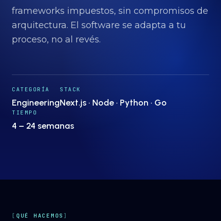
Proyectos
→
frameworks impuestos, sin compromisos de
arquitectura. El software se adapta a tu
Nosotros
proceso, no al revés.
→
Insights
→
CATEGORÍA
STACK
Engineering
Next.js · Node · Python · Go
Hablemos
ES
· EN
TIEMPO
4 – 24 semanas
QUÉ HACEMOS