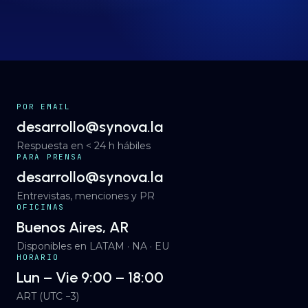
Proyectos
→
Nosotros
→
Insights
POR EMAIL
→
desarrollo@synova.la
Respuesta en < 24 h hábiles
Hablemos
ES
· EN
PARA PRENSA
desarrollo@synova.la
Entrevistas, menciones y PR
OFICINAS
Buenos Aires, AR
Disponibles en LATAM · NA · EU
HORARIO
Lun – Vie 9:00 – 18:00
ART (UTC −3)