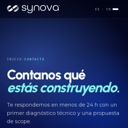
ES
· EN
Servicios
→
Industrias
INICIO
/
CONTACTO
→
Contanos qué
Desarrollos
estás construyendo.
→
Capacidades
Te respondemos en menos de 24 h con un
→
primer diagnóstico técnico y una propuesta
de scope.